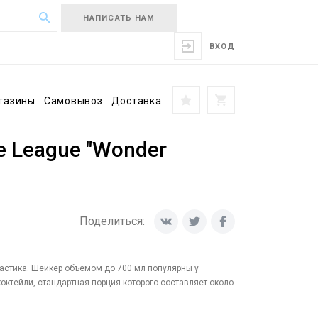
НАПИСАТЬ НАМ
ВХОД
газины
Самовывоз
Доставка
e League "Wonder
Поделиться:
астика. Шейкер объемом до 700 мл популярны у
ктейли, стандартная порция которого составляет около