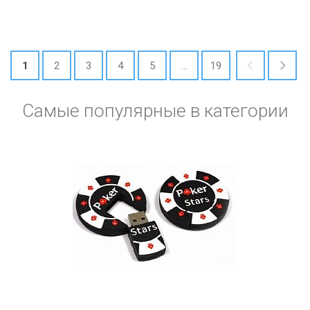
1
2
3
4
5
...
19
Самые популярные в категории