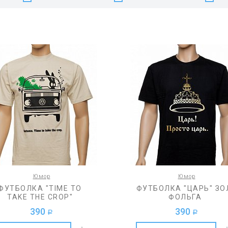
Юмор
Юмор
ФУТБОЛКА "TIME TO
ФУТБОЛКА "ЦАРЬ" ЗО
TAKE THE CROP"
ФОЛЬГА
390
390
a
a