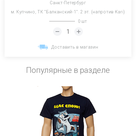
Санкт-Петербург
м. Купчино, ТК "Балканский-1". 2 эт. (напротив Kari)
0 шт
Доставить в магазин
Популярные в разделе