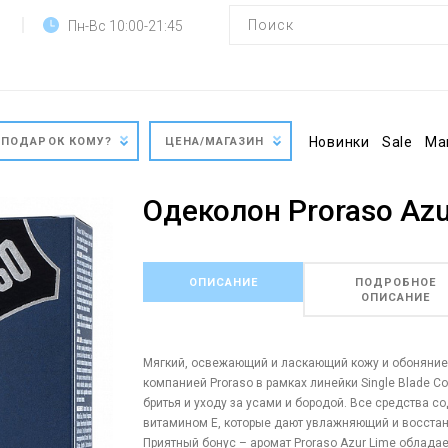
Пн-Вс 10:00-21:45
Новинки
Sale
Ма
ПОДАРОК КОМУ?
ЦЕНА/МАГАЗИН
Одеколон Proraso Azu
ОПИСАНИЕ
ПОДРОБНОЕ
ОПИСАНИЕ
Мягкий, освежающий и ласкающий кожу и обоняние 
компанией Proraso в рамках линейки Single Blade C
бритья и уходу за усами и бородой. Все средства с
витамином E, которые дают увлажняющий и восста
Приятный бонус – аромат Proraso Azur Lime облада