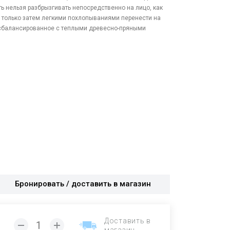
 нельзя разбрызгивать непосредственно на лицо, как
и только затем легкими похлопываниями перенести на
 сбалансированное с теплыми древесно-пряными
Бронировать / доставить в магазин
Доставить в