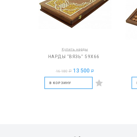
Купить нарды
НАРДЫ "ВЯЗЬ" 59Х66
13 500
16 180
a
a
В КОРЗИНУ