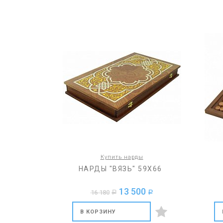
Купить нарды
НАРДЫ "ВЯЗЬ" 59Х66
13 500
16 180
a
a
В КОРЗИНУ