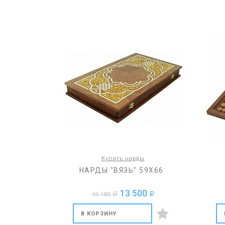
Купить нарды
НАРДЫ "ВЯЗЬ" 59Х66
13 500
16 180
a
a
В КОРЗИНУ