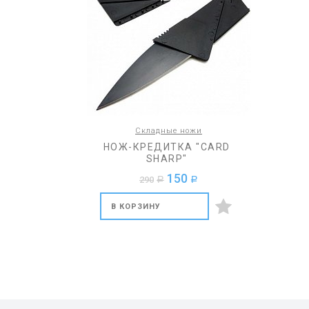
Складные ножи
НОЖ-КРЕДИТКА "CARD
SHARP"
150
290
a
a
В КОРЗИНУ