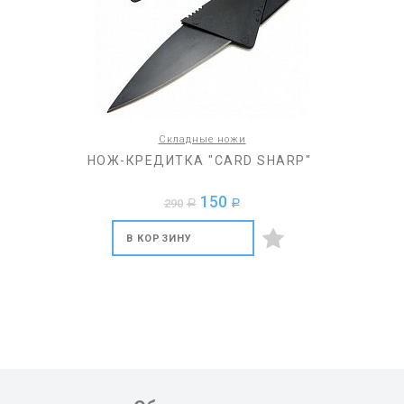
Складные ножи
НОЖ-КРЕДИТКА "CARD SHARP"
150
290
a
a
В КОРЗИНУ