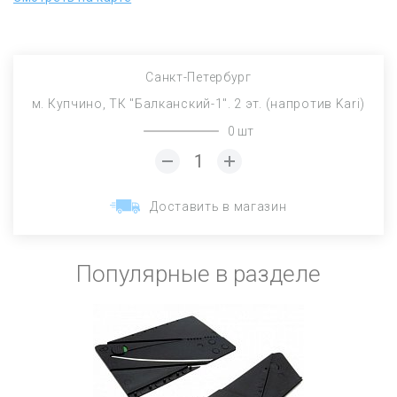
Санкт-Петербург
м. Купчино, ТК "Балканский-1". 2 эт. (напротив Kari)
0 шт
Доставить в магазин
Популярные в разделе