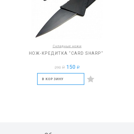
Складные ножи
НОЖ-КРЕДИТКА "CARD SHARP"
150
290
a
a
В КОРЗИНУ