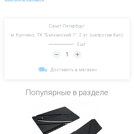
Санкт-Петербург
м. Купчино, ТК "Балканский-1". 2 эт. (напротив Kari)
0 шт
Доставить в магазин
Популярные в разделе