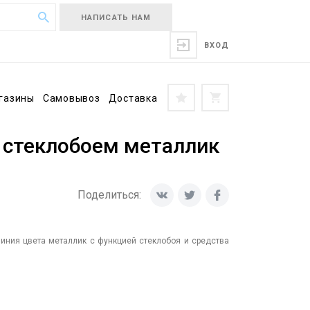
НАПИСАТЬ НАМ
ВХОД
газины
Самовывоз
Доставка
о стеклобоем металлик
Поделиться:
миния цвета металлик с функцией стеклобоя и средства